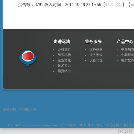
点击数：3791 录入时间：2014-10-18 22:19:56【
打印此页
】【
走进远陆
业务服务
产品中心
公司致辞
业务范围
中频加
组织机构
业务形式
中频熔
企业文化
设备代理
电炉配
技术实力
招贤纳士
友情链接：
中国锻压网
© 2014 Power by
www.ylgmgs.com
. 沪ICP备06020719号-1 地址：中国上海市浦东新区惠
6801286