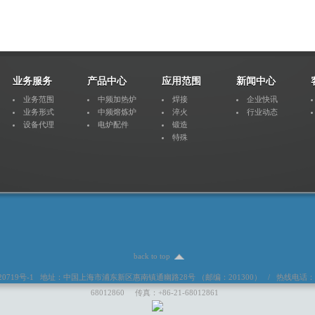
业务服务
产品中心
应用范围
新闻中心
业务范围
中频加热炉
焊接
企业快讯
业务形式
中频熔炼炉
淬火
行业动态
设备代理
电炉配件
锻造
特殊
back to top
020719号-1 地址：中国上海市浦东新区惠南镇通幽路28号 （邮编：201300） / 热线电话：400820
68012860 传真：+86-21-68012861