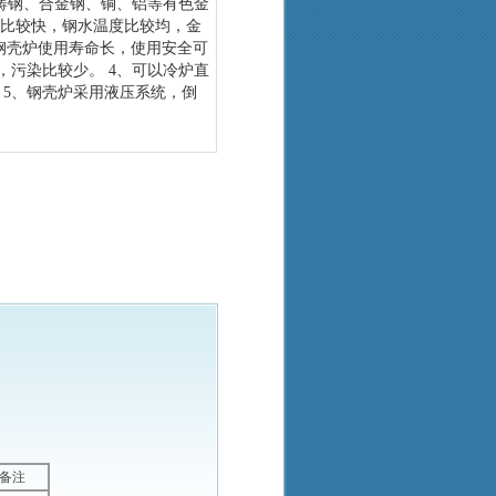
、铸钢、合金钢、铜、铝等有色金
度比较快，钢水温度比较均，金
钢壳炉使用寿命长，使用安全可
，污染比较少。 4、可以冷炉直
 5、钢壳炉采用液压系统，倒
。
备注