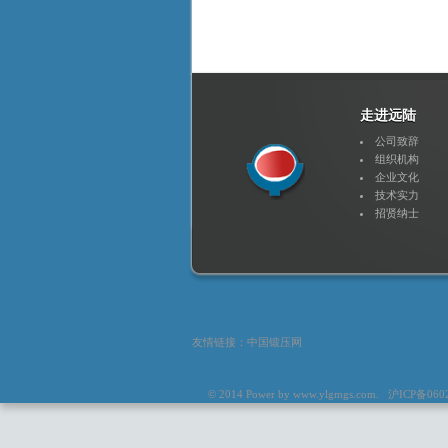
走进远陆
公司致辞
组织机构
企业文化
技术实力
招贤纳士
友情链接：
中国锻压网
© 2014 Power by
www.ylgmgs.com
. 沪ICP备06